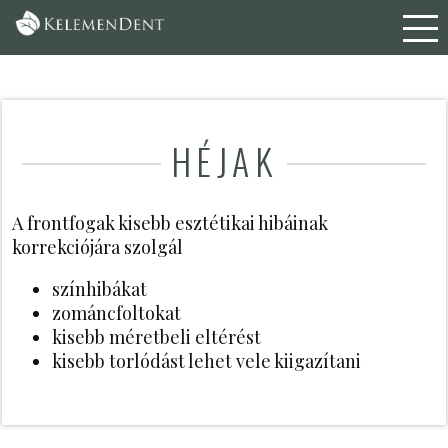
HÉJAK
A frontfogak kisebb esztétikai hibáinak
korrekciójára szolgál
színhibákat
zománcfoltokat
kisebb méretbeli eltérést
kisebb torlódást lehet vele kiigazítani